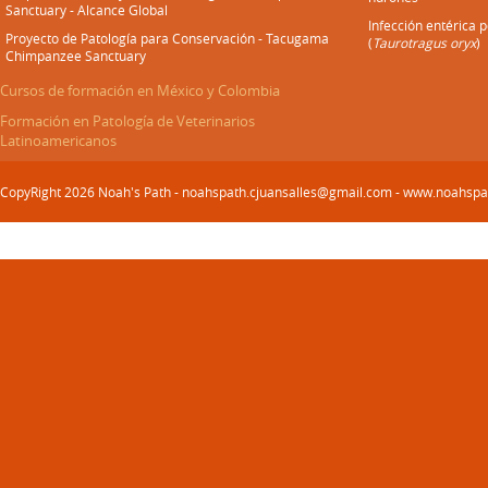
Sanctuary - Alcance Global
Infección entérica 
Proyecto de Patología para Conservación - Tacugama
(
Taurotragus oryx
)
Chimpanzee Sanctuary
Cursos de formación en México y Colombia
Formación en Patología de Veterinarios
Latinoamericanos
CopyRight 2026 Noah's Path - noahspath.cjuansalles@gmail.com - www.noahsp