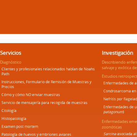
Servicios
Investigación
Diagnóstico
Describiendo enfe
salvaje y exótica d
Clientes y profesionales relacionados hablan de Noahs
Path
Estudios retrospect
Instrucciones, Formulario de Remisión de Muestras y
Enfermedades de an
Precios
Condrosarcoma en
Cómo y cómo NO enviar muestras
Nefritis por flagela
Servicio de mensajería para recogida de muestras
Enfermedades de un
Citología
patagonum
)
Histopatología
Enfermedades emer
Examen post mortem
zoonóticas
Sarcina
asociada al
Patología de huevos y embriones aviares