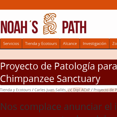
Servicios
Tienda y Ecotours
Alcance
Investigación
Zo
Proyecto de Patología par
Chimpanzee Sanctuary
Tienda y Ecotours
/
Carles Juan-Sallés, LV, Dipl ACVP
/
Proyecto de 
Nos complace anunciar el i