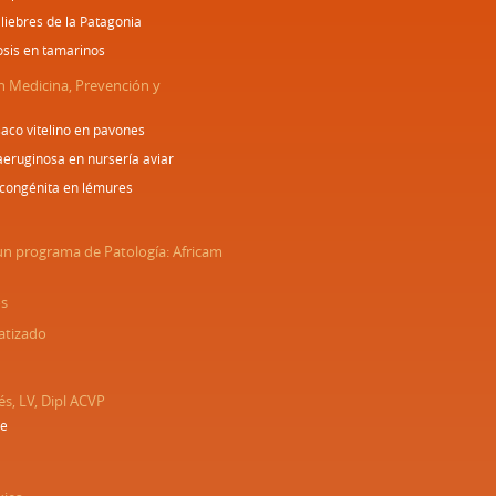
 liebres de la Patagonia
osis en tamarinos
n Medicina, Prevención y
aco vitelino en pavones
ruginosa en nursería aviar
congénita en lémures
un programa de Patología: Africam
os
atizado
és, LV, Dipl ACVP
ae