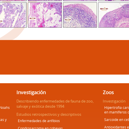
Investigación
Zoos
Describiendo enfermedades de fauna de zoo,
Investigación
salvaje y exótica desde 1994
 Noahs
Hipertrofia car
en mamíferos 
Estudios retrospectivos y descriptivos
as y
Sarcoide en ce
Enfermedades de anfibios
Antioxidantes 
Condrosarcoma en cobayas