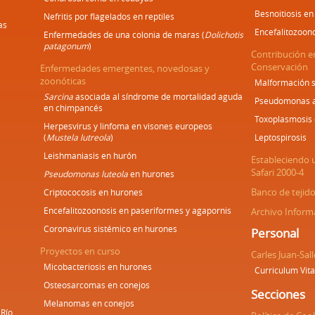
Besnoitiosis en
Nefritis por flagelados en reptiles
as
Encefalitozoon
Enfermedades de una colonia de maras (
Dolichotis
patagonum
)
Contribución e
Conservación
Enfermedades emergentes, novedosas y
zoonóticas
Malformación s
Sarcina
asociada al síndrome de mortalidad aguda
Pseudomonas ae
en chimpancés
Toxoplasmosis 
Herpesvirus y linfoma en visones europeos
(
Mustela lutreola
)
Leptospirosis
Leishmaniasis en hurón
Estableciendo 
Safari 2000-4
Pseudomonas luteola
en hurones
Banco de tejid
Criptococosis en hurones
Encefalitozoonosis en paseriformes y agapornis
Archivo Inform
Coronavirus sistémico en hurones
Personal
Proyectos en curso
Carles Juan-Sall
Micobacteriosis en hurones
Curriculum Vit
Osteosarcomas en conejos
Secciones
Melanomas en conejos
Río