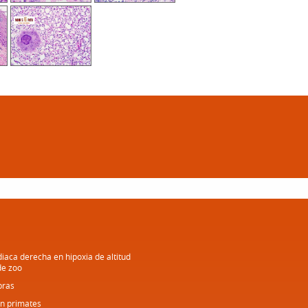
diaca derecha en hipoxia de altitud
de zoo
bras
en primates