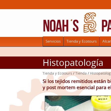
Servicios
Tienda y Ecotours
Alca
Histopatología
Tienda y Ecotours
/
Tienda
/
Histopatolog
Si los tejidos remitidos están 
y post mortem esencial para el