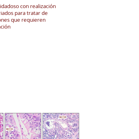
uidadoso con realización
riados para tratar de
siones que requieren
nción