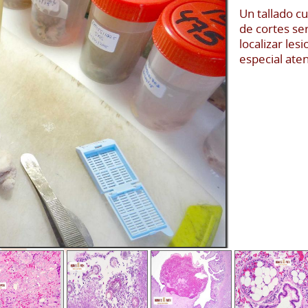
Un tallado c
de cortes se
localizar le
especial ate