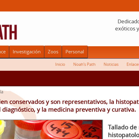
Dedicado 
exóticos 
nce
Investigación
Zoos
Personal
Inicio
Noah’s Path
Noticias
Enlace
ía
bien conservados y son representativos, la histopa
 diagnóstico, y la medicina preventiva y curativa.
Tallado de
histopatolo