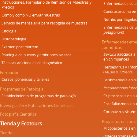
Instrucciones, Formulario de Remisión de Muestras y
Enfermedades de an
Precios
Condrosarcoma en
Cómo y cómo NO enviar muestras
Nefritis por flagela
Servicio de mensajería para recogida de muestras
Enfermedades de un
Citología
patagonum
)
Histopatología
Enfermedades emer
Examen post mortem
zoonóticas
Sarcina
asociada al
Patología de huevos y embriones aviares
en chimpancés
Técnicas adicionales de diagnóstico
Herpesvirus y linf
(
Mustela lutreola
)
Formación
Cursos, ponencias y talleres
Leishmaniasis en h
Pseudomonas luteo
Programas de Patología
Establecimiento de programas de patología
Criptococosis en h
Encefalitozoonosis
Investigación y Publicaciones Científicas
Coronavirus sistém
Fotografía Científica
Proyectos en curso
Tienda y Ecotours
Micobacteriosis en
Tienda
Osteosarcomas en 