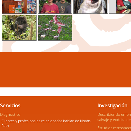
Servicios
Investigación
Diagnóstico
Describiendo enfe
salvaje y exótica d
Clientes y profesionales relacionados hablan de Noahs
Path
Estudios retrospect