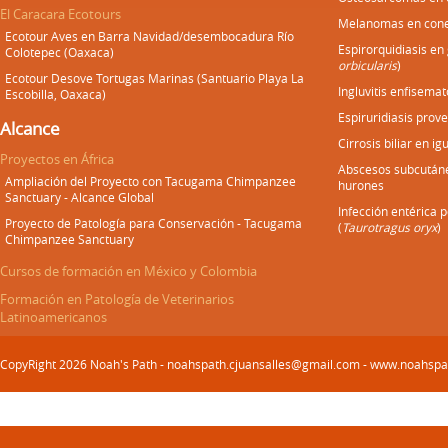
El Caracara Ecotours
Melanomas en cone
Ecotour Aves en Barra Navidad/desembocadura Río
Espirorquidiasis en
Colotepec (Oaxaca)
orbicularis
)
Ecotour Desove Tortugas Marinas (Santuario Playa La
Ingluvitis enfisemat
Escobilla, Oaxaca)
Espiruridiasis prove
Alcance
Cirrosis biliar en i
Proyectos en África
Abscesos subcután
Ampliación del Proyecto con Tacugama Chimpanzee
hurones
Sanctuary - Alcance Global
Infección entérica 
Proyecto de Patología para Conservación - Tacugama
(
Taurotragus oryx
)
Chimpanzee Sanctuary
Cursos de formación en México y Colombia
Formación en Patología de Veterinarios
Latinoamericanos
CopyRight 2026 Noah's Path - noahspath.cjuansalles@gmail.com - www.noahsp