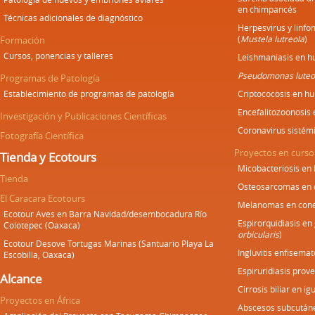
en chimpancés
Técnicas adicionales de diagnóstico
Herpesvirus y linf
(
Mustela lutreola
)
Formación
Cursos, ponencias y talleres
Leishmaniasis en h
Pseudomonas luteo
Programas de Patología
Establecimiento de programas de patología
Criptococosis en h
Encefalitozoonosis
Investigación y Publicaciones Científicas
Coronavirus sistém
Fotografía Científica
Proyectos en curso
Tienda y Ecotours
Micobacteriosis en
Tienda
Osteosarcomas en 
El Caracara Ecotours
Melanomas en cone
Ecotour Aves en Barra Navidad/desembocadura Río
Espirorquidiasis en
Colotepec (Oaxaca)
orbicularis
)
Ecotour Desove Tortugas Marinas (Santuario Playa La
Ingluvitis enfisemat
Escobilla, Oaxaca)
Espiruridiasis prove
Alcance
Cirrosis biliar en i
Proyectos en África
Abscesos subcután