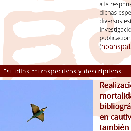
a la respo
dichas espec
diversos es
Investigaci
publicacione
noahspat
(
Estudios retrospectivos y descriptivos
Realizac
mortalid
bibliogr
en cautiv
también 