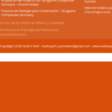
Ampliación del Proyecto con Tacugama Chimpanzee
hurones
Sanctuary - Alcance Global
Infección entérica 
Proyecto de Patología para Conservación - Tacugama
(
Taurotragus oryx
)
Chimpanzee Sanctuary
Cursos de formación en México y Colombia
Formación en Patología de Veterinarios
Latinoamericanos
CopyRight 2026 Noah's Path - noahspath.cjuansalles@gmail.com - www.noahsp