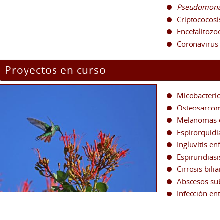
Pseudomonas
Criptococosi
Encefalitozo
Coronavirus
Proyectos en curso
Micobacterio
Osteosarcom
Melanomas e
Espirorquidi
Ingluvitis en
Espiruridiasi
Cirrosis bili
Abscesos su
Infección en