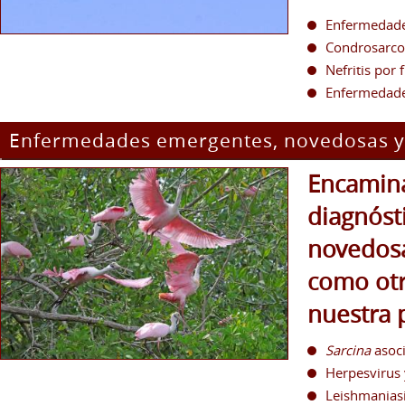
Enfermedade
Condrosarco
Nefritis por 
Enfermedade
Enfermedades emergentes, novedosas y
Encamina
diagnóst
novedosa
como otr
nuestra 
Sarcina
asoci
Herpesvirus 
Leishmanias