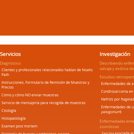
Servicios
Investigación
Diagnóstico
Describiendo enfe
salvaje y exótica d
Clientes y profesionales relacionados hablan de Noahs
Path
Estudios retrospect
Instrucciones, Formulario de Remisión de Muestras y
Enfermedades de an
Precios
Condrosarcoma en
Cómo y cómo NO enviar muestras
Nefritis por flagela
Servicio de mensajería para recogida de muestras
Enfermedades de un
Citología
patagonum
)
Histopatología
Enfermedades emer
Examen post mortem
zoonóticas
Sarcina
asociada al
Patología de huevos y embriones aviares