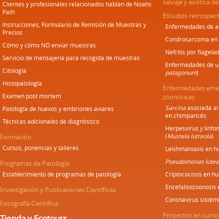
salvaje y exótica d
Clientes y profesionales relacionados hablan de Noahs
Path
Estudios retrospect
Instrucciones, Formulario de Remisión de Muestras y
Enfermedades de an
Precios
Condrosarcoma en
Cómo y cómo NO enviar muestras
Nefritis por flagela
Servicio de mensajería para recogida de muestras
Enfermedades de un
Citología
patagonum
)
Histopatología
Enfermedades emer
Examen post mortem
zoonóticas
Sarcina
asociada al
Patología de huevos y embriones aviares
en chimpancés
Técnicas adicionales de diagnóstico
Herpesvirus y linf
(
Mustela lutreola
)
Formación
Cursos, ponencias y talleres
Leishmaniasis en h
Pseudomonas luteo
Programas de Patología
Establecimiento de programas de patología
Criptococosis en h
Encefalitozoonosis
Investigación y Publicaciones Científicas
Coronavirus sistém
Fotografía Científica
Proyectos en curso
Tienda y Ecotours