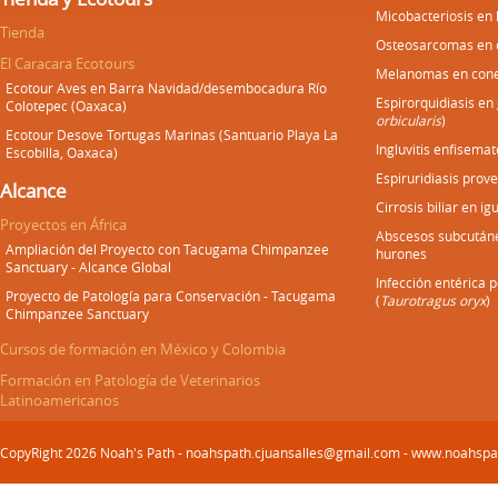
Micobacteriosis en
Tienda
Osteosarcomas en 
El Caracara Ecotours
Melanomas en cone
Ecotour Aves en Barra Navidad/desembocadura Río
Espirorquidiasis en
Colotepec (Oaxaca)
orbicularis
)
Ecotour Desove Tortugas Marinas (Santuario Playa La
Ingluvitis enfisemat
Escobilla, Oaxaca)
Espiruridiasis prove
Alcance
Cirrosis biliar en i
Proyectos en África
Abscesos subcután
Ampliación del Proyecto con Tacugama Chimpanzee
hurones
Sanctuary - Alcance Global
Infección entérica 
Proyecto de Patología para Conservación - Tacugama
(
Taurotragus oryx
)
Chimpanzee Sanctuary
Cursos de formación en México y Colombia
Formación en Patología de Veterinarios
Latinoamericanos
CopyRight 2026 Noah's Path - noahspath.cjuansalles@gmail.com - www.noahsp