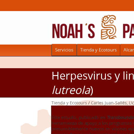
Servicios
Tienda y Ecotours
Alca
Herpesvirus y li
lutreola
)
Tienda y Ecotours
/
Carles Juan-Sallés, LV
Este estudio, publicado en
Transboundar
herramienta de apoyo a los programas de
presumiblemente nuevos en visones euro