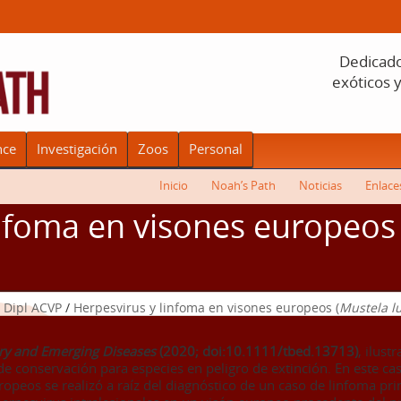
Dedicado 
exóticos 
nce
Investigación
Zoos
Personal
Inicio
Noah’s Path
Noticias
Enlace
nfoma en visones europeos 
, Dipl ACVP
/
Herpesvirus y linfoma en visones europeos (
Mustela lu
y and Emerging Diseases
(2020; doi:10.1111/tbed.13713)
, ilust
 conservación para especies en peligro de extinción. En este cas
peos se realizó a raíz del diagnóstico de un caso de linfoma pri