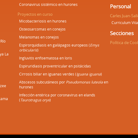
Coronavirus sistémico en hurones
Personal
Proyectos en curso
Carles Juan-Sall
Micobacteriosis en hurones
Curriculum Vit
Osteosarcomas en conejos
Secciones
Melanomas en conejos
Río
Política de Coo
Espirorquidiasis en galápagos europeos (
Emys
orbicularis
)
ya La
Ingluvitis enfisematosa en loris
Espiruridiasis proventricular en psitácidas
Cirrosis biliar en iguanas verdes (
Iguana iguana
)
Abscesos subcutáneos por
Pseudomonas luteola
en
nzee
hurones
Infección entérica por coronavirus en elands
ugama
(
Taurotragus oryx
)