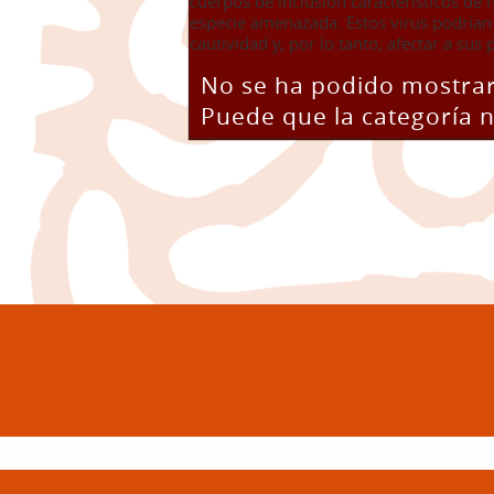
cuerpos de inclusión característicos de
especie amenazada. Estos virus podrían 
cautividad y, por lo tanto, afectar a sus
No se ha podido mostrar
Puede que la categoría n