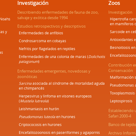
Investigación
Zoos
Describiendo enfermedades de fauna de zoo,
Investigación
salvaje y exótica desde 1994
 Noahs
Hipertrofia car
en mamíferos 
Estudios retrospectivos y descriptivos
as y
Sarcoide en ce
Enfermedades de anfibios
Antioxidantes 
Condrosarcoma en cobayas
Besnoitiosis en
Nefritis por flagelados en reptiles
as
Encefalitozoon
Enfermedades de una colonia de maras (
Dolichotis
patagonum
)
Contribución e
Conservación
Enfermedades emergentes, novedosas y
zoonóticas
Malformación s
Sarcina
asociada al síndrome de mortalidad aguda
Pseudomonas ae
en chimpancés
Toxoplasmosis 
Herpesvirus y linfoma en visones europeos
(
Mustela lutreola
)
Leptospirosis
Leishmaniasis en hurón
Estableciendo 
Safari 2000-4
Pseudomonas luteola
en hurones
Banco de tejid
Criptococosis en hurones
Encefalitozoonosis en paseriformes y agapornis
Archivo Inform