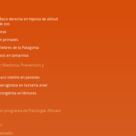
diaca derecha en hipoxia de altitud
de zoo
bras
en primates
 liebres de la Patagonia
osis en tamarinos
n Medicina, Prevención y
aco vitelino en pavones
ruginosa en nursería aviar
congénita en lémures
un programa de Patología: Africam
os
atizado