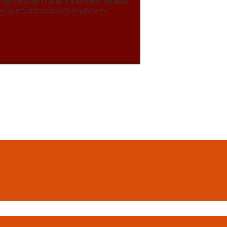
rograma de cría en cautividad de esta
s que afectan a esta especie en