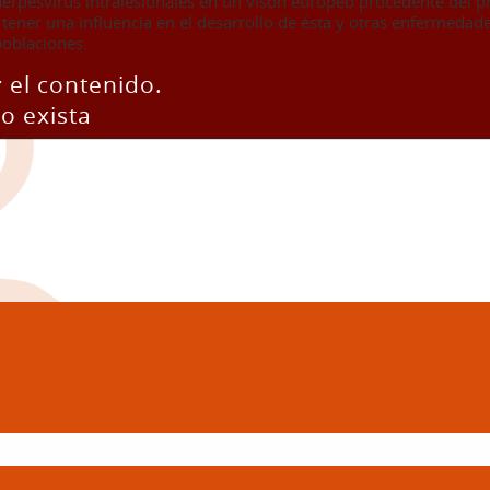
 herpesvirus intralesionales en un visón europeo procedente del p
tener una influencia en el desarrollo de ésta y otras enfermedade
 poblaciones.
 el contenido.
o exista