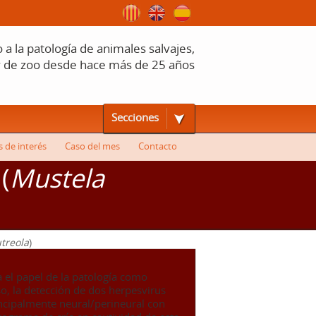
a la patología de animales salvajes,
y de zoo desde hace más de 25 años
Secciones
s de interés
Caso del mes
Contacto
(
Mustela
treola
)
ra el papel de la patología como
o, la detección de dos herpesvirus
ncipalmente neural/perineural con