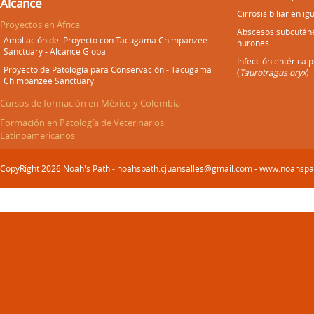
Alcance
Cirrosis biliar en i
Proyectos en África
Abscesos subcután
Ampliación del Proyecto con Tacugama Chimpanzee
hurones
Sanctuary - Alcance Global
Infección entérica 
Proyecto de Patología para Conservación - Tacugama
(
Taurotragus oryx
)
Chimpanzee Sanctuary
Cursos de formación en México y Colombia
Formación en Patología de Veterinarios
Latinoamericanos
CopyRight 2026 Noah's Path - noahspath.cjuansalles@gmail.com - www.noahsp