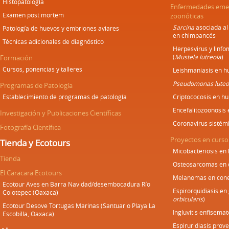
Histopatología
Enfermedades emer
Examen post mortem
zoonóticas
Sarcina
asociada al
Patología de huevos y embriones aviares
en chimpancés
Técnicas adicionales de diagnóstico
Herpesvirus y linf
(
Mustela lutreola
)
Formación
Cursos, ponencias y talleres
Leishmaniasis en h
Pseudomonas luteo
Programas de Patología
Establecimiento de programas de patología
Criptococosis en h
Encefalitozoonosis
Investigación y Publicaciones Científicas
Coronavirus sistém
Fotografía Científica
Proyectos en curso
Tienda y Ecotours
Micobacteriosis en
Tienda
Osteosarcomas en 
El Caracara Ecotours
Melanomas en cone
Ecotour Aves en Barra Navidad/desembocadura Río
Espirorquidiasis en
Colotepec (Oaxaca)
orbicularis
)
Ecotour Desove Tortugas Marinas (Santuario Playa La
Ingluvitis enfisemat
Escobilla, Oaxaca)
Espiruridiasis prove