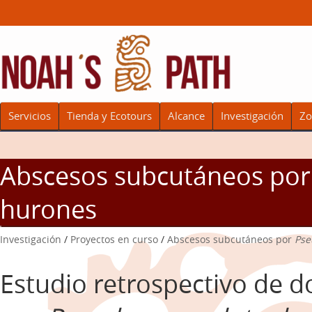
Servicios
Tienda y Ecotours
Alcance
Investigación
Zo
Abscesos subcutáneos po
hurones
Investigación
/
Proyectos en curso
/
Abscesos subcutáneos por
Pse
Estudio retrospectivo de d