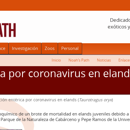
Dedicado 
exóticos 
nce
Investigación
Zoos
Personal
Inicio
Noah’s Path
Noticias
Enlace
ca por coronavirus en eland
ción entérica por coronavirus en elands (
Taurotragus oryx
)
oquímico de un brote de mortalidad en elands juveniles debido a i
 Parque de la Naturaleza de Cabárceno y Pepe Ramos de la Univer