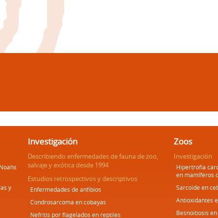
Investigación
Zoos
Describiendo enfermedades de fauna de zoo,
Investigación
salvaje y exótica desde 1994
 Noahs
Hipertrofia car
en mamíferos 
Estudios retrospectivos y descriptivos
as y
Sarcoide en ce
Enfermedades de anfibios
Antioxidantes 
Condrosarcoma en cobayas
Besnoitiosis en
Nefritis por flagelados en reptiles