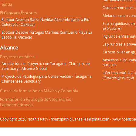
Tienda
Osteosarcomas en 
El Caracara Ecotours
Melanomas en cone
Ecotour Aves en Barra Navidad/desembocadura Río
Espirorquidiasis en
Colotepec (Oaxaca)
orbicularis
)
Ecotour Desove Tortugas Marinas (Santuario Playa La
Ingluvitis enfisemat
Escobilla, Oaxaca)
Espiruridiasis prove
Alcance
Cirrosis biliar en i
Proyectos en África
Abscesos subcután
Ampliación del Proyecto con Tacugama Chimpanzee
hurones
Sanctuary - Alcance Global
Infección entérica 
Proyecto de Patología para Conservación - Tacugama
(
Taurotragus oryx
)
Chimpanzee Sanctuary
Cursos de formación en México y Colombia
Formación en Patología de Veterinarios
Latinoamericanos
CopyRight 2026 Noah's Path - noahspath.cjuansalles@gmail.com - www.noahsp