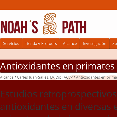
Servicios
Tienda y Ecotours
Alcance
Investigación
Zo
Antioxidantes en primates
Alcance
/
Carles Juan-Sallés, LV, Dipl ACVP
/
Antioxidantes en prima
Estudios retroprospectivos 
antioxidantes en diversas