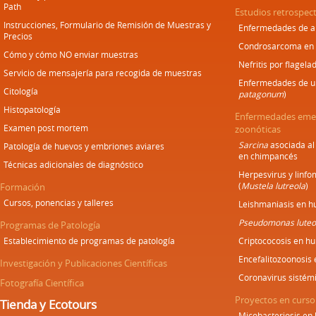
Path
Estudios retrospect
Instrucciones, Formulario de Remisión de Muestras y
Enfermedades de an
Precios
Condrosarcoma en
Cómo y cómo NO enviar muestras
Nefritis por flagela
Servicio de mensajería para recogida de muestras
Enfermedades de un
Citología
patagonum
)
Histopatología
Enfermedades emer
Examen post mortem
zoonóticas
Sarcina
asociada al
Patología de huevos y embriones aviares
en chimpancés
Técnicas adicionales de diagnóstico
Herpesvirus y linf
(
Mustela lutreola
)
Formación
Cursos, ponencias y talleres
Leishmaniasis en h
Pseudomonas luteo
Programas de Patología
Establecimiento de programas de patología
Criptococosis en h
Encefalitozoonosis
Investigación y Publicaciones Científicas
Coronavirus sistém
Fotografía Científica
Proyectos en curso
Tienda y Ecotours
Micobacteriosis en