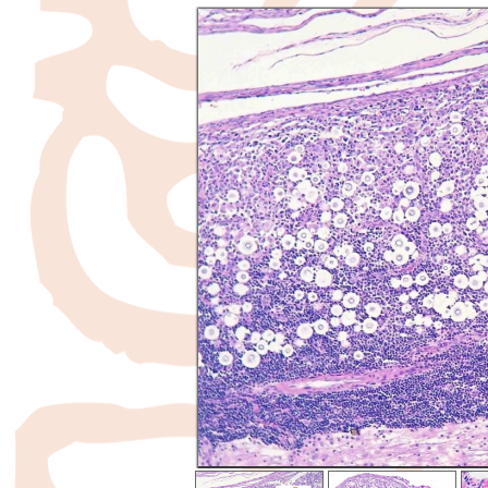
 -
n tinta