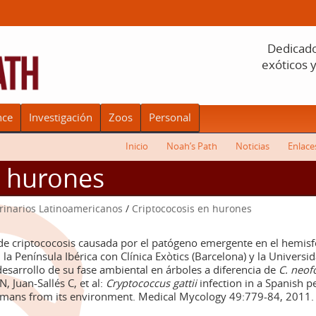
Dedicado 
exóticos 
nce
Investigación
Zoos
Personal
Inicio
Noah’s Path
Noticias
Enlace
n hurones
rinarios Latinoamericanos
/
Criptococosis en hurones
de criptococosis causada por el patógeno emergente en el hemis
a Península Ibérica con Clínica Exòtics (Barcelona) y la Universi
desarrollo de su fase ambiental en árboles a diferencia de
C. neo
Juan-Sallés C, et al:
Cryptococcus gattii
infection in a Spanish pet
humans from its environment. Medical Mycology 49:779-84, 2011.