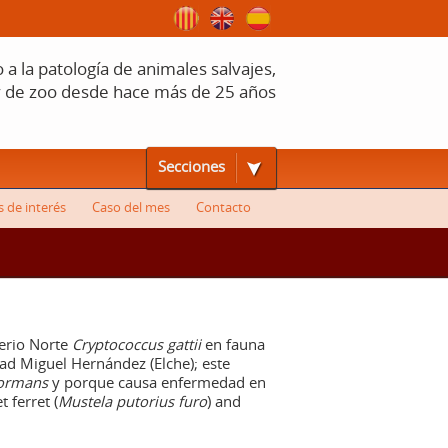
a la patología de animales salvajes,
y de zoo desde hace más de 25 años
Secciones
s de interés
Caso del mes
Contacto
ferio Norte
Cryptococcus gattii
en fauna
dad Miguel Hernández (Elche); este
formans
y porque causa enfermedad en
 ferret (
Mustela putorius furo
) and