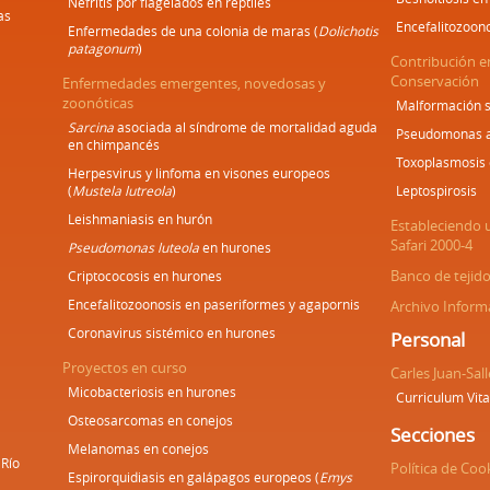
Nefritis por flagelados en reptiles
as
Encefalitozoon
Enfermedades de una colonia de maras (
Dolichotis
patagonum
)
Contribución e
Conservación
Enfermedades emergentes, novedosas y
zoonóticas
Malformación s
Sarcina
asociada al síndrome de mortalidad aguda
Pseudomonas ae
en chimpancés
Toxoplasmosis 
Herpesvirus y linfoma en visones europeos
(
Mustela lutreola
)
Leptospirosis
Leishmaniasis en hurón
Estableciendo 
Safari 2000-4
Pseudomonas luteola
en hurones
Banco de tejid
Criptococosis en hurones
Encefalitozoonosis en paseriformes y agapornis
Archivo Inform
Coronavirus sistémico en hurones
Personal
Proyectos en curso
Carles Juan-Sall
Micobacteriosis en hurones
Curriculum Vit
Osteosarcomas en conejos
Secciones
Melanomas en conejos
Río
Política de Coo
Espirorquidiasis en galápagos europeos (
Emys