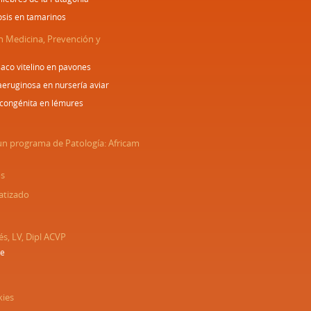
osis en tamarinos
n Medicina, Prevención y
aco vitelino en pavones
ruginosa en nursería aviar
congénita en lémures
un programa de Patología: Africam
os
atizado
és, LV, Dipl ACVP
ae
kies