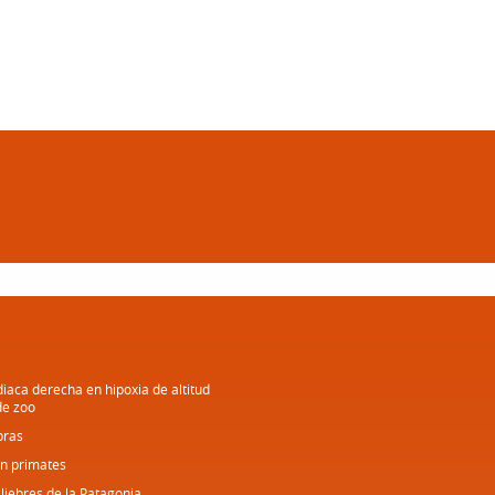
diaca derecha en hipoxia de altitud
de zoo
bras
en primates
 liebres de la Patagonia