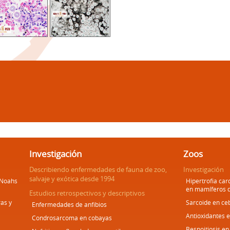
Investigación
Zoos
Describiendo enfermedades de fauna de zoo,
Investigación
salvaje y exótica desde 1994
 Noahs
Hipertrofia car
en mamíferos 
Estudios retrospectivos y descriptivos
as y
Sarcoide en ce
Enfermedades de anfibios
Antioxidantes 
Condrosarcoma en cobayas
Besnoitiosis en