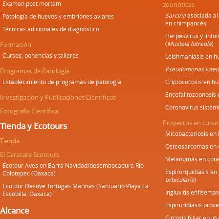
Examen post mortem
zoonóticas
Sarcina
asociada al
Patología de huevos y embriones aviares
en chimpancés
Técnicas adicionales de diagnóstico
Herpesvirus y linf
(
Mustela lutreola
)
Formación
Cursos, ponencias y talleres
Leishmaniasis en h
Pseudomonas luteo
Programas de Patología
Establecimiento de programas de patología
Criptococosis en h
Encefalitozoonosis
Investigación y Publicaciones Científicas
Coronavirus sistém
Fotografía Científica
Proyectos en curso
Tienda y Ecotours
Micobacteriosis en
Tienda
Osteosarcomas en 
El Caracara Ecotours
Melanomas en cone
Ecotour Aves en Barra Navidad/desembocadura Río
Espirorquidiasis en
Colotepec (Oaxaca)
orbicularis
)
Ecotour Desove Tortugas Marinas (Santuario Playa La
Ingluvitis enfisemat
Escobilla, Oaxaca)
Espiruridiasis prove
Alcance
Cirrosis biliar en i