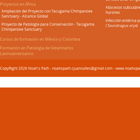
Proyectos en África
Abscesos subcután
Ampliación del Proyecto con Tacugama Chimpanzee
hurones
Sanctuary - Alcance Global
Infección entérica 
Proyecto de Patología para Conservación - Tacugama
(
Taurotragus oryx
)
Chimpanzee Sanctuary
Cursos de formación en México y Colombia
Formación en Patología de Veterinarios
Latinoamericanos
CopyRight 2026 Noah's Path - noahspath.cjuansalles@gmail.com - www.noahsp