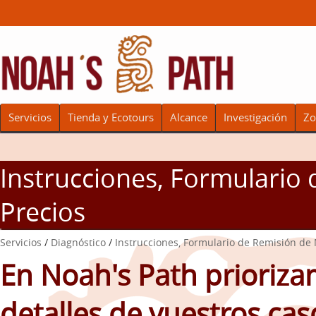
Servicios
Tienda y Ecotours
Alcance
Investigación
Zo
Instrucciones, Formulario
Precios
Servicios
/
Diagnóstico
/
Instrucciones, Formulario de Remisión de 
En Noah's Path prioriza
detalles de vuestros cas