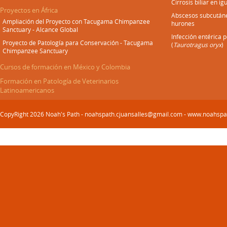
Cirrosis biliar en i
Proyectos en África
Abscesos subcután
Ampliación del Proyecto con Tacugama Chimpanzee
hurones
Sanctuary - Alcance Global
Infección entérica 
Proyecto de Patología para Conservación - Tacugama
(
Taurotragus oryx
)
Chimpanzee Sanctuary
Cursos de formación en México y Colombia
Formación en Patología de Veterinarios
Latinoamericanos
CopyRight 2026 Noah's Path - noahspath.cjuansalles@gmail.com - www.noahsp