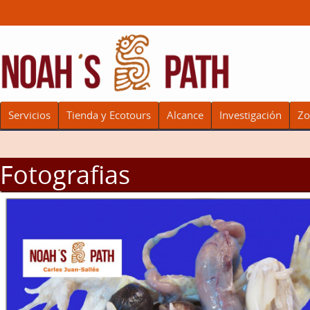
Servicios
Tienda y Ecotours
Alcance
Investigación
Zo
Fotografias