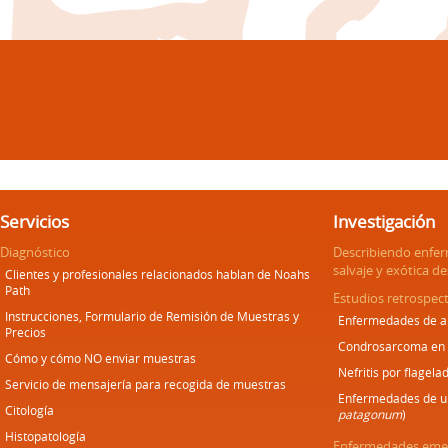
Servicios
Investigación
Diagnóstico
Describiendo enfe
salvaje y exótica d
Clientes y profesionales relacionados hablan de Noahs
Path
Estudios retrospect
Instrucciones, Formulario de Remisión de Muestras y
Enfermedades de an
Precios
Condrosarcoma en
Cómo y cómo NO enviar muestras
Nefritis por flagela
Servicio de mensajería para recogida de muestras
Enfermedades de un
Citología
patagonum
)
Histopatología
Enfermedades emer