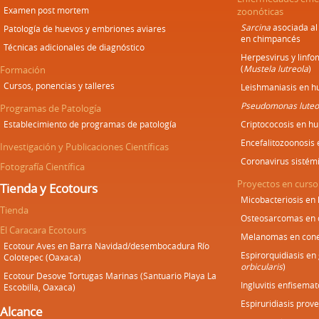
Examen post mortem
zoonóticas
Sarcina
asociada al
Patología de huevos y embriones aviares
en chimpancés
Técnicas adicionales de diagnóstico
Herpesvirus y linf
(
Mustela lutreola
)
Formación
Cursos, ponencias y talleres
Leishmaniasis en h
Pseudomonas luteo
Programas de Patología
Establecimiento de programas de patología
Criptococosis en h
Encefalitozoonosis
Investigación y Publicaciones Científicas
Coronavirus sistém
Fotografía Científica
Proyectos en curso
Tienda y Ecotours
Micobacteriosis en
Tienda
Osteosarcomas en 
El Caracara Ecotours
Melanomas en cone
Ecotour Aves en Barra Navidad/desembocadura Río
Espirorquidiasis en
Colotepec (Oaxaca)
orbicularis
)
Ecotour Desove Tortugas Marinas (Santuario Playa La
Ingluvitis enfisemat
Escobilla, Oaxaca)
Espiruridiasis prove
Alcance